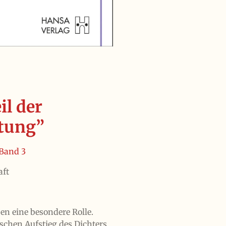
il der
itung”
 Band 3
aft
ben eine besondere Rolle.
ischen Aufstieg des Dichters